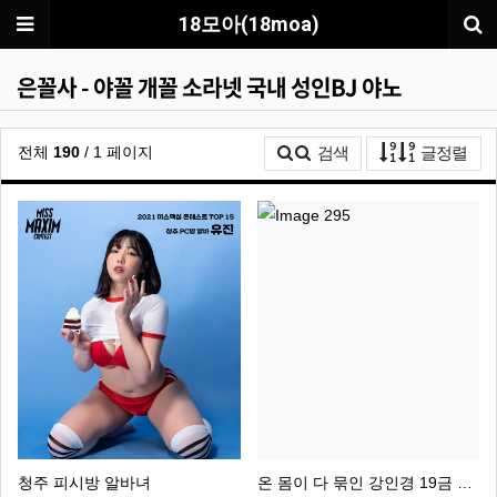
메뉴
18모아(18moa)
은꼴사 - 야꼴 개꼴 소라넷 국내 성인BJ 야노
게시
전체
190
/ 1 페이지
검색
글정렬
청주 피시방 알바녀
온 몸이 다 묶인 강인경 19금 구속 플레이