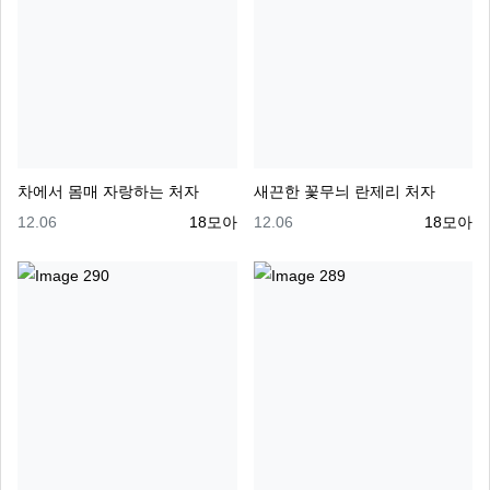
차에서 몸매 자랑하는 처자
새끈한 꽃무늬 란제리 처자
등록일
등록자
등록일
등록자
12.06
18모아
12.06
18모아