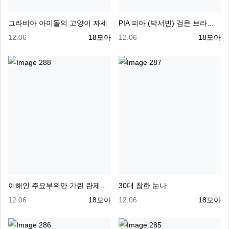
그라비아 아이돌의 고양이 자세
PIA 피아 (박서빈) 검은 브라팬티
등록일
등록자
등록일
등록자
12.06
18모아
12.06
18모아
이해인 주요부위만 가린 란제리 수위
30대 참한 눈나
등록일
등록자
등록일
등록자
12.06
18모아
12.06
18모아