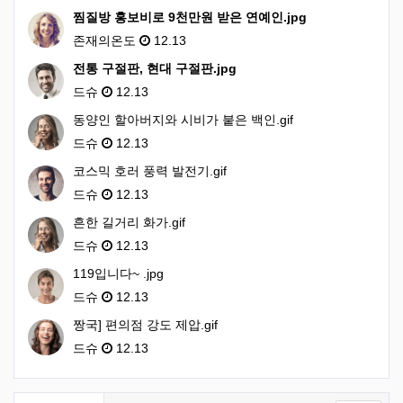
찜질방 홍보비로 9천만원 받은 연예인.jpg
존재의온도
12.13
전통 구절판, 현대 구절판.jpg
드슈
12.13
동양인 할아버지와 시비가 붙은 백인.gif
드슈
12.13
코스믹 호러 풍력 발전기.gif
드슈
12.13
흔한 길거리 화가.gif
드슈
12.13
119입니다~ .jpg
드슈
12.13
짱국] 편의점 강도 제압.gif
드슈
12.13