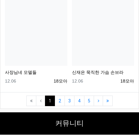
사장님네 모델들
신재은 묵직한 가슴 손브라
등록일
등록자
등록일
등록자
12.06
18모아
12.06
18모아
(current)
(next)
(last)
1
2
3
4
5
커뮤니티