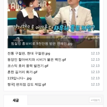
찜질방 홍보비로 9천만원 받은 연예인.jpg
등록일
전통 구절판, 현대 구절판.jpg
12.13
등록일
동양인 할아버지와 시비가 붙은 백인.gif
12.13
등록일
코스믹 호러 풍력 발전기.gif
12.13
등록일
흔한 길거리 화가.gif
12.13
등록일
119입니다~ .jpg
12.13
등록일
짱국] 편의점 강도 제압.gif
12.13
새글
+ 더보기