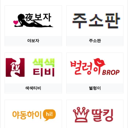
야보자
주소판
색색티비
벌렁이