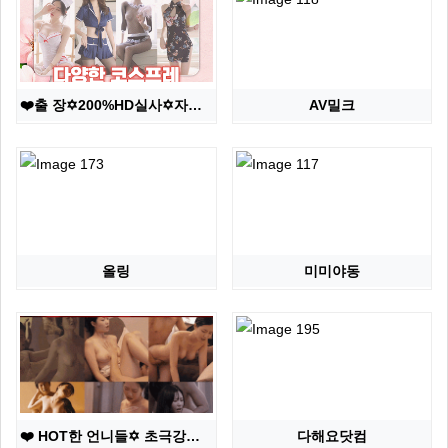
❤️출 장✡️200%HD실사✡️자연산↘슬림↗가슴✅실물초…
AV밀크
올링
미미야동
❤️ HOT한 언니들✡️ 초극강미모 ✴️연애✨와꾸✨마인…
다해요닷컴