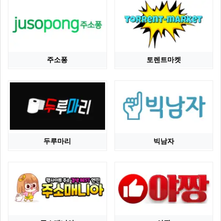
주소퐁
토렌트마켓
두루마리
빅남자