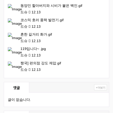
동양인 할아버지와 시비가 붙은 백인.gif
드슈
12.13
코스믹 호러 풍력 발전기.gif
드슈
12.13
흔한 길거리 화가.gif
드슈
12.13
119입니다~ .jpg
드슈
12.13
짱국] 편의점 강도 제압.gif
드슈
12.13
댓글
+ 더보기
글이 없습니다.