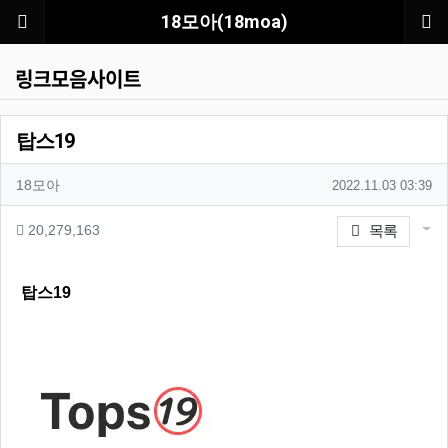
메뉴
18모아(18moa)
링크모음사이트
탑스19
작성자 정보
작성자
작성일
18모아
2022.11.03 03:39
컨텐츠 정보
게시
조회
20,279,163
목록
관련자료
본문
탑스19