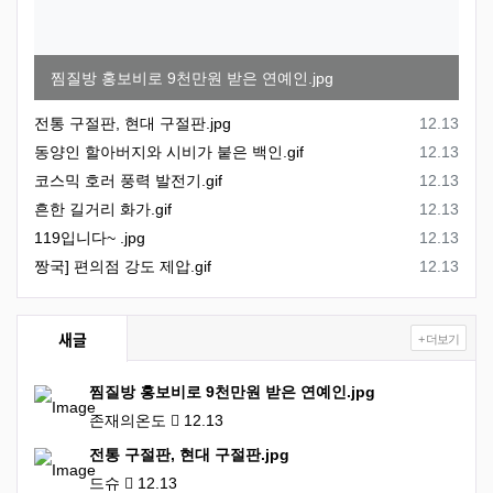
찜질방 홍보비로 9천만원 받은 연예인.jpg
등록일
전통 구절판, 현대 구절판.jpg
12.13
등록일
동양인 할아버지와 시비가 붙은 백인.gif
12.13
등록일
코스믹 호러 풍력 발전기.gif
12.13
등록일
흔한 길거리 화가.gif
12.13
등록일
119입니다~ .jpg
12.13
등록일
짱국] 편의점 강도 제압.gif
12.13
새글
+ 더보기
찜질방 홍보비로 9천만원 받은 연예인.jpg
존재의온도
12.13
전통 구절판, 현대 구절판.jpg
드슈
12.13