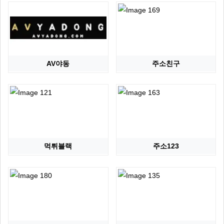
AV야동
주소친구
먹튀블랙
주소123