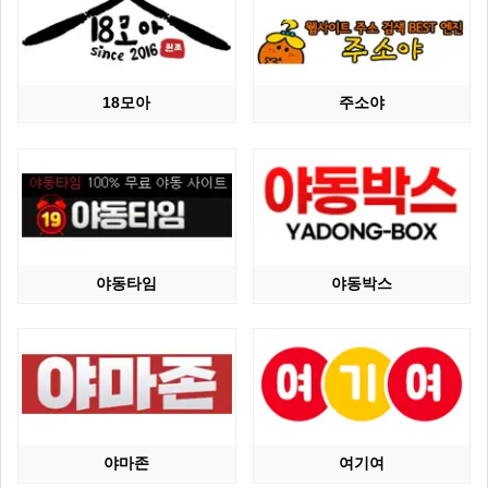
18모아
주소야
야동타임
야동박스
야마존
여기여