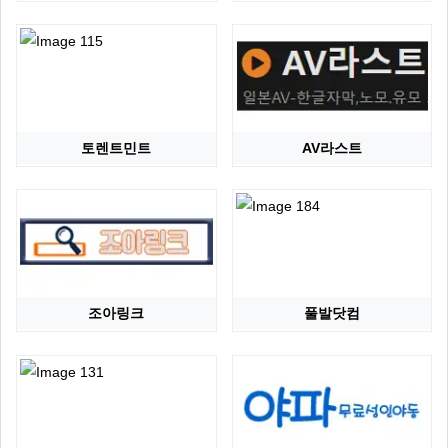
토렌트민트
AV라스트
조아링크
풀발닷컴