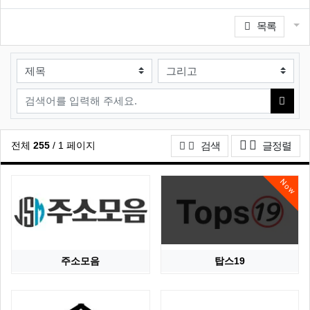
관련자료
게
목록
검색대상
검색어
검색
게시
전체
255
/ 1 페이지
검색
글정렬
Now
주소모음
탑스19