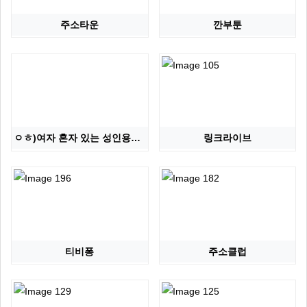
주소타운
깐부툰
ㅇㅎ)여자 혼자 있는 성인용품점 털러 들어간 강도, 결…
링크라이브
티비퐁
주소클럽