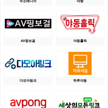
주소매니아
야짱
AV핑보걸
야동홀릭
다모아링크
하루야동