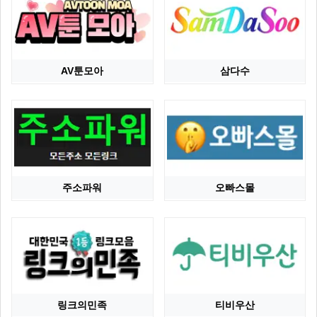
AV툰모아
삼다수
주소파워
오빠스몰
링크의민족
티비우산