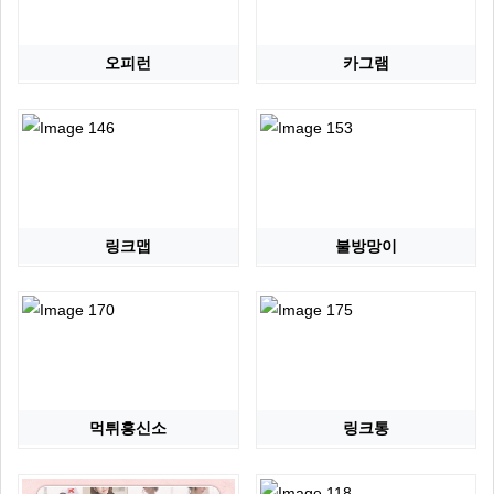
오피런
카그램
링크맵
불방망이
먹튀흥신소
링크통