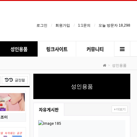
로그인
회원가입
1:1문의
오늘 방문자 18,298
성인용품
링크사이트
커뮤니티
성인용품
날짜순 정렬
글정렬
성인용품
자유게시판
+ 더보기
앤조이