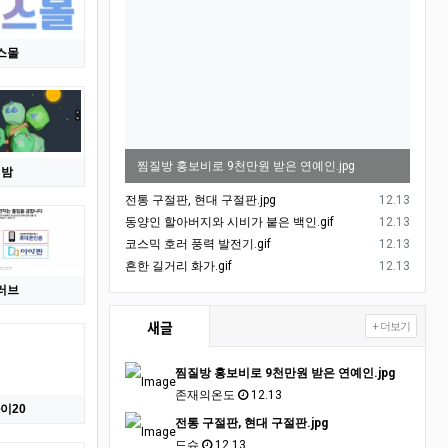
스몰
찜질방 홍보비로 9천만원 받은 연예인.jpg
피밤
등록일
전통 구절판, 현대 구절판.jpg
12.13
등록일
동양인 할아버지와 시비가 붙은 백인.gif
12.13
등록일
코스믹 호러 풍력 발전기.gif
12.13
등록일
흔한 길거리 화가.gif
12.13
러브
새글
+ 더보기
찜질방 홍보비로 9천만원 받은 연예인.jpg
존재의온도
12.13
이20
전통 구절판, 현대 구절판.jpg
드슈
12.13