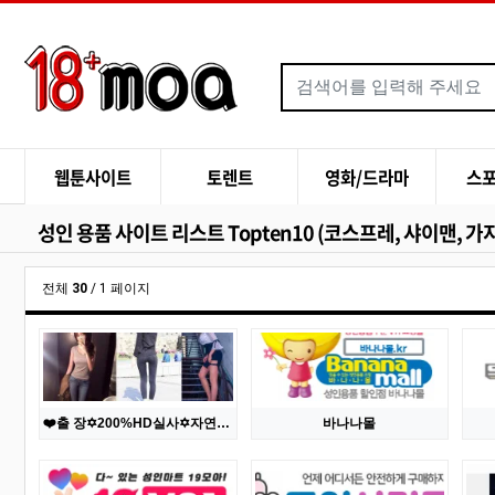
메인 메뉴
웹툰사이트
토렌트
영화/드라마
스
성인 용품 사이트 리스트 Topten10 (코스프레, 샤이맨, 가
전체
30
/ 1 페이지
❤️출 장✡️200%HD실사✡️자연산↘슬림↗가슴✅실물초이스✅핵와꾸 언니들✅무한질싸✅❤️█▓서비스 200%보장
바나나몰