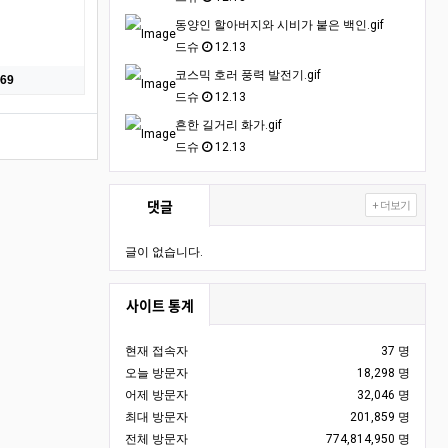
동양인 할아버지와 시비가 붙은 백인.gif
드슈
12.13
코스믹 호러 풍력 발전기.gif
69
드슈
12.13
흔한 길거리 화가.gif
드슈
12.13
댓글
+ 더보기
글이 없습니다.
사이트 통계
현재 접속자
37 명
오늘 방문자
18,298 명
어제 방문자
32,046 명
최대 방문자
201,859 명
전체 방문자
774,814,950 명