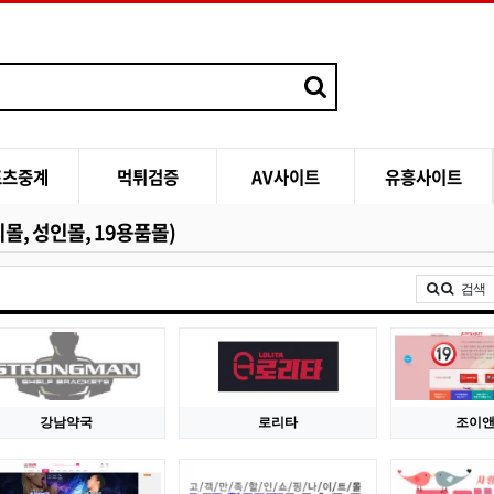
포츠중계
먹튀검증
AV사이트
유흥사이트
지몰, 성인몰, 19용품몰)
검색
강남약국
로리타
조이