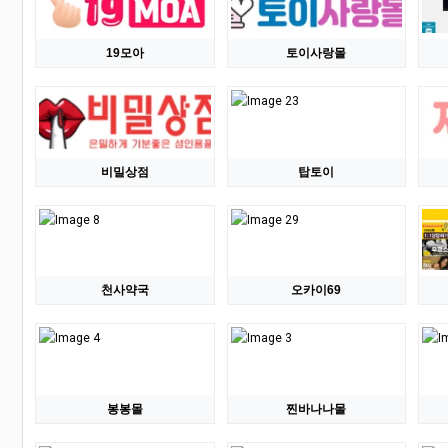
19모아
토이사랑몰
비밀상점
탑토이
천사약국
오카이69
봉봉몰
찐바나나몰