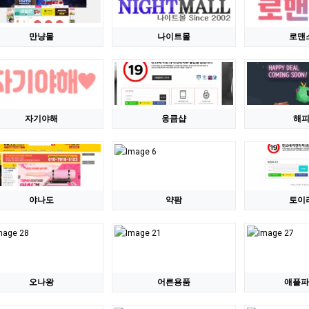
만냥몰
나이트몰
로맨
자기야해
응큼샵
해
야나도
약팜
토이
오나왕
어른용품
애플파