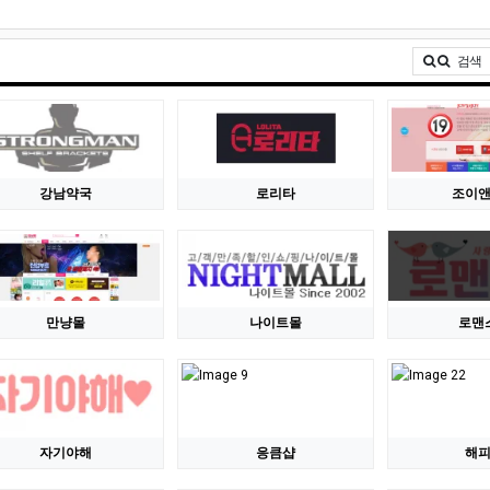
검색
강남약국
로리타
조이
만냥몰
나이트몰
로맨
자기야해
응큼샵
해