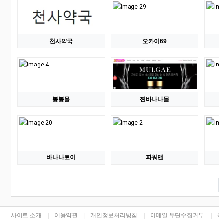
천사약국
오카이69
봉봉몰
찐바나나몰
바나나토이
파워맨
하단 네비
사이트 소개
이용약관
개인정보처리방침
이메일 무단수집거부