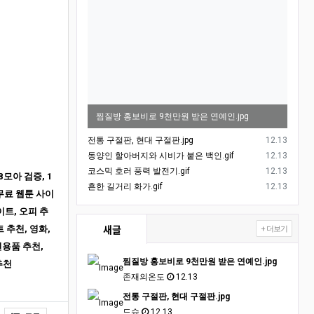
찜질방 홍보비로 9천만원 받은 연예인.jpg
등록일
전통 구절판, 현대 구절판.jpg
12.13
등록일
동양인 할아버지와 시비가 붙은 백인.gif
12.13
등록일
코스믹 호러 풍력 발전기.gif
12.13
8모아 검증, 1
등록일
흔한 길거리 화가.gif
12.13
 무료 웹툰 사이
이트, 오피 추
새글
 추천, 영화,
+ 더보기
인용품 추천,
찜질방 홍보비로 9천만원 받은 연예인.jpg
추천
존재의온도
12.13
전통 구절판, 현대 구절판.jpg
드슈
12.13