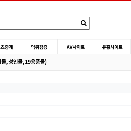
포츠중계
먹튀검증
AV사이트
유흥사이트
지몰, 성인몰, 19용품몰)