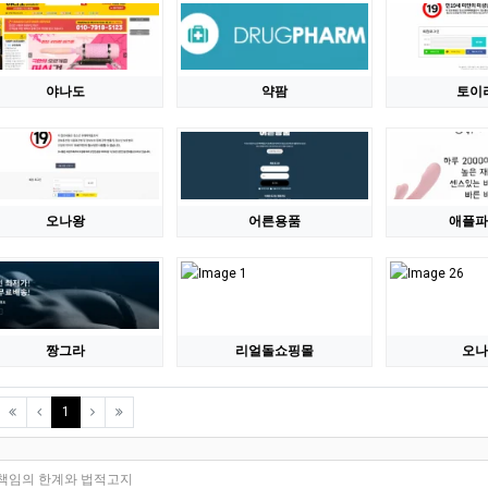
야나도
약팜
토이
오나왕
어른용품
애플파
짱그라
리얼돌쇼핑몰
오나
(current)
1
책임의 한계와 법적고지