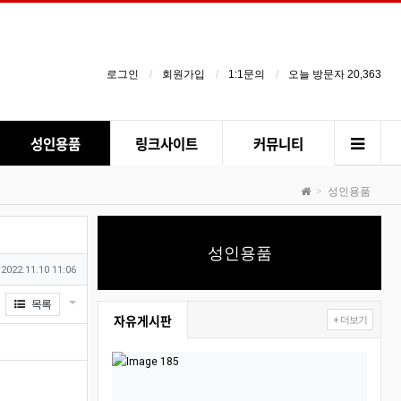
로그인
회원가입
1:1문의
오늘 방문자 20,363
성인용품
링크사이트
커뮤니티
성인용품
성인용품
작성일
2022.11.10 11:06
게시물 옵션
목록
자유게시판
+ 더보기