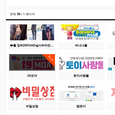
전체
30
/ 1 페이지
❤️출 장✡️200%HD실사✡️자연산↘슬림↗가슴✅실물초이스✅핵와꾸 언니들✅무한질싸✅❤️█▓서비스 200%보장
바나나몰
Now
19모아
토이사랑몰
비밀상점
탑토이