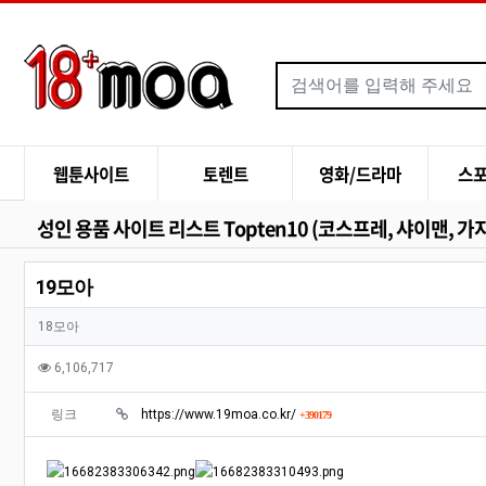
메인 메뉴
웹툰사이트
토렌트
영화/드라마
스
성인 용품 사이트 리스트 Topten10 (코스프레, 샤이맨, 가
19모아
작성자 정보
작성자
18모아
컨텐츠 정보
조회
6,106,717
관련자료
회 연결
링크
https://www.19moa.co.kr/
390179
본문