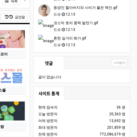
게시물 옵션
목록
동양인 할아버지와 시비가 붙은 백인.gif
드슈
12.13
날짜순 정렬
글정렬
코스믹 호러 풍력 발전기.gif
드슈
12.13
흔한 길거리 화가.gif
드슈
12.13
앤조이
댓글
+ 더보기
글이 없습니다.
스몰
사이트 통계
현재 접속자
36 명
오늘 방문자
20,363 명
어제 방문자
13,692 명
피밤
최대 방문자
201,859 명
전체 방문자
772,086,679 명