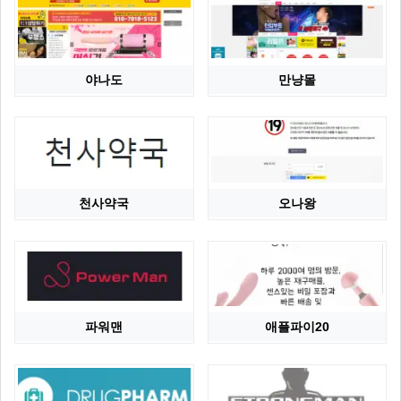
야나도
만냥몰
천사약국
오나왕
파워맨
애플파이20