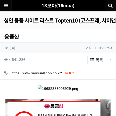
메뉴
18모아(18moa)
성인 용품 사이트 리스트 Topten10 (코스프레, 샤이맨
응큼샵
작성자 정보
작성자
작성일
18모아
2022.11.08 05:53
컨텐츠 정보
게시
조회
4,541,286
목록
관련자료
회 연결
https://www.sensualshop.co.kr/
246887
본문