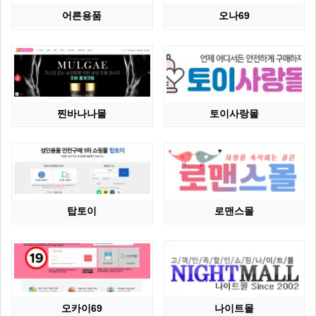
어른용품
오나69
찐바나나몰
토이사랑몰
탑토이
로맨스몰
오카이69
나이트몰