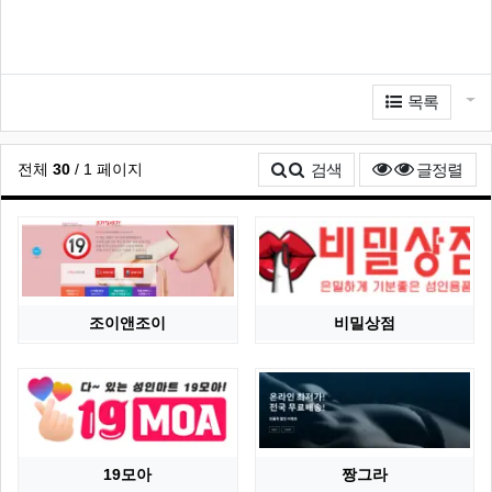
관련자료
게
목록
조회
전체
30
/ 1 페이지
검색
글정렬
조이앤조이
비밀상점
19모아
짱그라