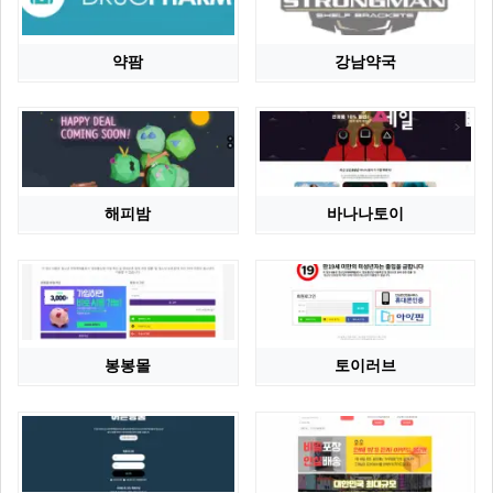
약팜
강남약국
해피밤
바나나토이
봉봉몰
토이러브