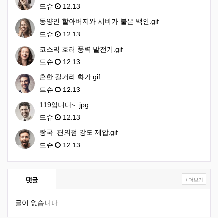
드슈
12.13
동양인 할아버지와 시비가 붙은 백인.gif
드슈
12.13
코스믹 호러 풍력 발전기.gif
드슈
12.13
흔한 길거리 화가.gif
드슈
12.13
119입니다~ .jpg
드슈
12.13
짱국] 편의점 강도 제압.gif
드슈
12.13
댓글
+ 더보기
글이 없습니다.