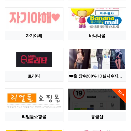
자기야해
바나나몰
로리타
❤️출 장✡️200%HD실사✡️자연산↘슬림↗가슴✅실물초…
Now
리얼돌쇼핑몰
응큼샵