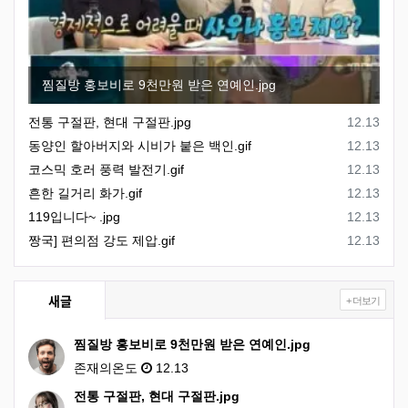
찜질방 홍보비로 9천만원 받은 연예인.jpg
등록일
전통 구절판, 현대 구절판.jpg
12.13
등록일
동양인 할아버지와 시비가 붙은 백인.gif
12.13
등록일
코스믹 호러 풍력 발전기.gif
12.13
등록일
흔한 길거리 화가.gif
12.13
등록일
119입니다~ .jpg
12.13
등록일
짱국] 편의점 강도 제압.gif
12.13
새글
+ 더보기
찜질방 홍보비로 9천만원 받은 연예인.jpg
존재의온도
12.13
전통 구절판, 현대 구절판.jpg