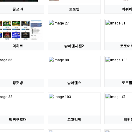
꽁포야
토토맨
먹튀
먹치트
슈어맨시즌2
토토어
정캣방
슈어맨스
토토
먹튀구조대
고고먹튀
먹튀