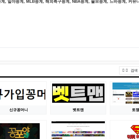
, 일야중계, MLB중계, 해외축구중계, NBA중계, 믈브중계, 느바중계, 커뮤
검색
신규꽁머니
벳트맨
토