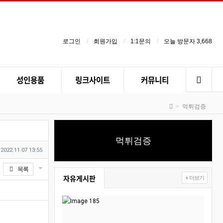
로그인
회원가입
1:1문의
오늘 방문자 3,668
성인용품
링크사이트
커뮤니티
먹튀검증
먹튀검증
작성일
2022.11.07 13:55
게시물 옵션
목록
자유게시판
+ 더보기