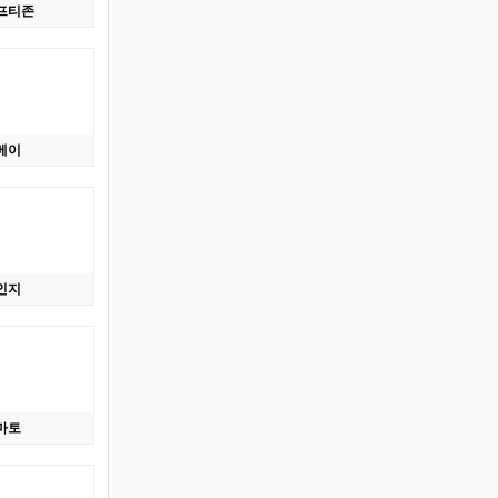
프티존
베이
인지
마토