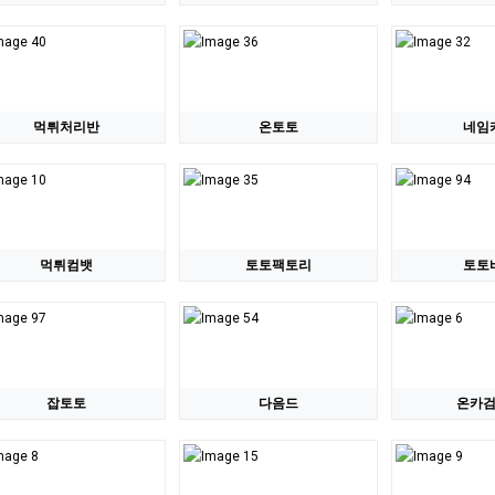
먹튀처리반
온토토
네임
먹튀컴뱃
토토팩토리
토토
잡토토
다음드
온카