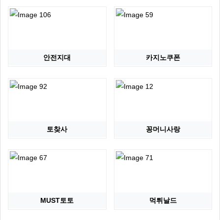
안전지대
카지노쿠폰
토찾사
꽁머니사랑
MUST토토
먹튀날드