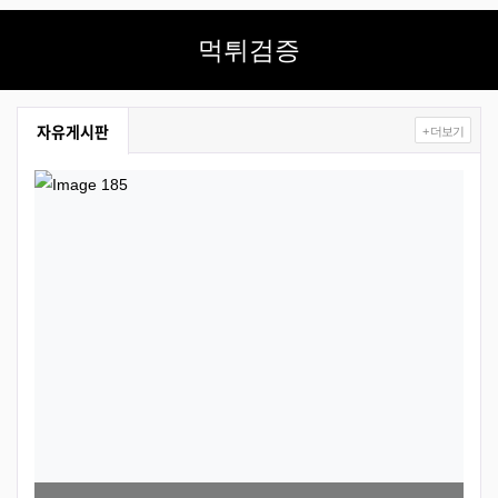
먹튀검증
자유게시판
+ 더보기