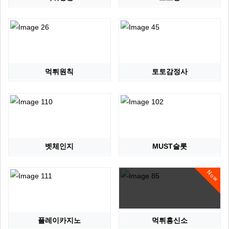
먹튀원칙
토토감정사
벳체인지
MUST슬롯
Now
플레이카지노
먹튀흥신소