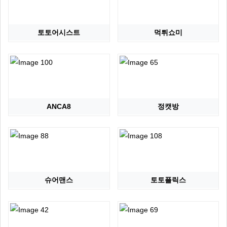
토토어시스트
먹튀쇼미
ANCA8
정캣방
슈어맨스
토토플릭스