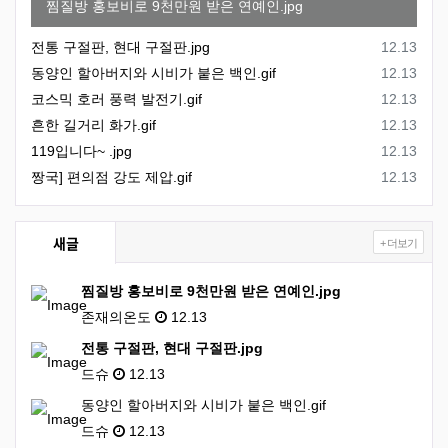
찜질방 홍보비로 9천만원 받은 연예인.jpg
등록일
전통 구절판, 현대 구절판.jpg
12.13
등록일
동양인 할아버지와 시비가 붙은 백인.gif
12.13
등록일
코스믹 호러 풍력 발전기.gif
12.13
등록일
흔한 길거리 화가.gif
12.13
등록일
119입니다~ .jpg
12.13
등록일
짱국] 편의점 강도 제압.gif
12.13
새글
+ 더보기
찜질방 홍보비로 9천만원 받은 연예인.jpg
존재의온도
12.13
전통 구절판, 현대 구절판.jpg
드슈
12.13
동양인 할아버지와 시비가 붙은 백인.gif
드슈
12.13