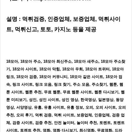
설명 : 먹튀검증, 인증업체, 보증업체, 먹튀사이
트, 먹튀신고, 토토, 카지노 등을 제공
18모아, 18모아 주소, 18모아 최신주소, 18모아 새주소, 18모아 주소찾
기, 18모아 사이트, 18모아 막힘, 18모아 우회, 18모아 트위터, 18모아
링크, 18모아 검증, 18모아 커뮤니티, 18모아 같은 사이트, 18모아 접
속, 링크 사이트, 링크 모음, 링크 찾기, 주소 모음, 주소찾기, 웹툰, 웹
툰 사이트, 웹툰 추천, 무료 웹툰, 무료 웹툰 사이트, 웹툰 다시보기, 웹
툰 미리보기, 성인, 성인 사이트, 성인 영상, 한국영상, 일본영상, 동양
영상, 서양영상, 유흥, 유흥 사이트, 유흥 정보, 오피, 오피 사이트, 오피
추천, 오피 후기, 먹튀 검증, 먹튀 사이트, 보증업체, 인증업체, 검증 업
체, 검증 사이트, 검증 추천, 안전 놀이터, 놀이터 추천, 토렌트, 토렌트
사이트, 토렌트 추천, 영화, 영화 다시보기, 최신영화, 무료영화, 드라