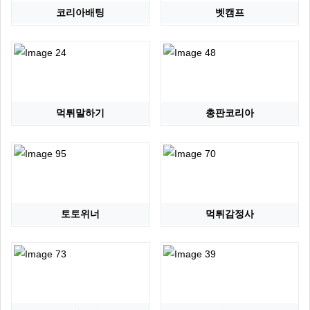
코리아배팅
벳캠프
먹튀말하기
총판코리아
토토위너
먹튀감정사