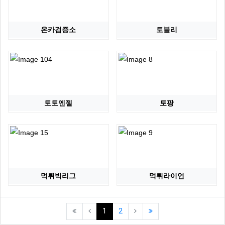
온카검증소
토블리
토토엔젤
토팡
먹튀빅리그
먹튀라이언
(current)
(last)
1
2