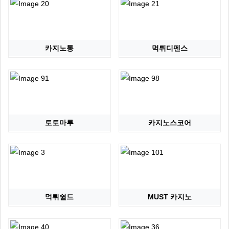
카지노통
먹튀디펜스
토토마루
카지노스코어
먹튀쉴드
MUST 카지노