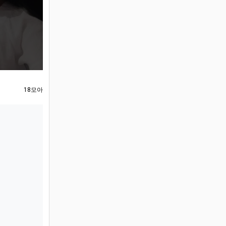
등록자
18모아