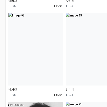
아리샤
갓비비
등록일
등록자
등록일
11.05
18모아
11.05
박가린
멍미미
등록일
등록자
등록일
11.05
18모아
11.05