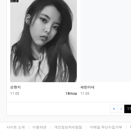
손현지
세린이네
등록일
등록자
등록일
11.05
18moa
11.05
(first)
(prev
1
하단 네비
사이트 소개
이용약관
개인정보처리방침
이메일 무단수집거부