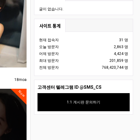
글이 없습니다.
사이트 통계
현재 접속자
31 명
오늘 방문자
2,863 명
어제 방문자
4,424 명
최대 방문자
201,859 명
전체 방문자
768,420,744 명
등록자
18moa
고객센터 텔레그램 ID
@SMS_CS
Now
1:1 게시판 문의하기