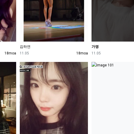
김하연
가영
등록자
등록일
등록자
등록일
18moa
11.05
18moa
11.05