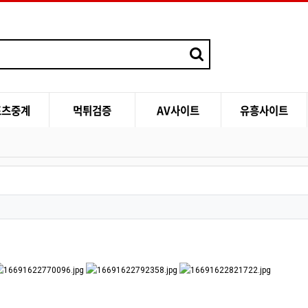
포츠중계
먹튀검증
AV사이트
유흥사이트