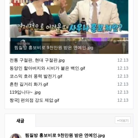
찜질방 홍보비로 9천만원 받은 연예인.jpg
등록일
전통 구절판, 현대 구절판.jpg
12.13
등록일
동양인 할아버지와 시비가 붙은 백인.gif
12.13
등록일
코스믹 호러 풍력 발전기.gif
12.13
등록일
흔한 길거리 화가.gif
12.13
등록일
119입니다~ .jpg
12.13
등록일
짱국] 편의점 강도 제압.gif
12.13
새글
+ 더보기
찜질방 홍보비로 9천만원 받은 연예인.jpg