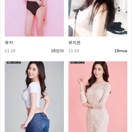
유지
유지은
등록일
등록자
등록일
등록자
11.10
18모아
11.10
18moa