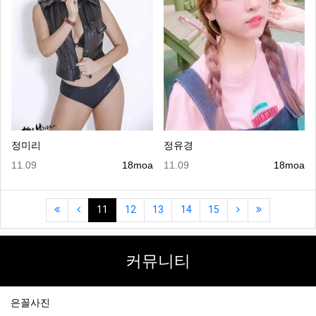
정미리
정유경
등록일
등록자
등록일
등록자
11.09
18moa
11.09
18moa
(first)
(previous)
(current)
(next)
(last)
11
12
13
14
15
커뮤니티
은꼴사진