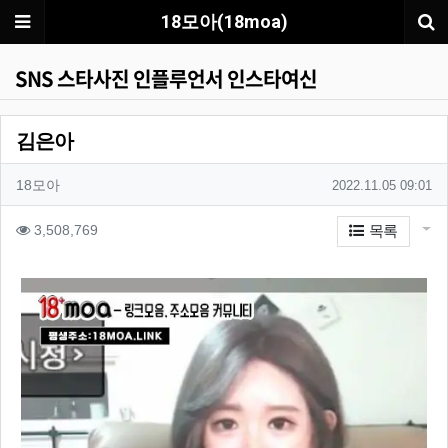
메뉴
18모아(18moa)
SNS 스타사진 인플루언서 인스타여신
김은아
작성자 정보
작성자
작성일
18모아
2022.11.05 09:01
컨텐츠 정보
게시
조회
3,508,769
목록
본문