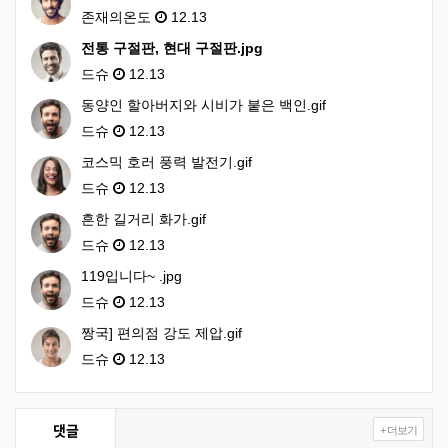
존재의온도
12.13
전통 구절판, 현대 구절판.jpg
드슈
12.13
동양인 할아버지와 시비가 붙은 백인.gif
드슈
12.13
코스믹 호러 풍력 발전기.gif
드슈
12.13
흔한 길거리 화가.gif
드슈
12.13
119입니다~ .jpg
드슈
12.13
짱국] 편의점 강도 제압.gif
드슈
12.13
댓글
+ 더보기