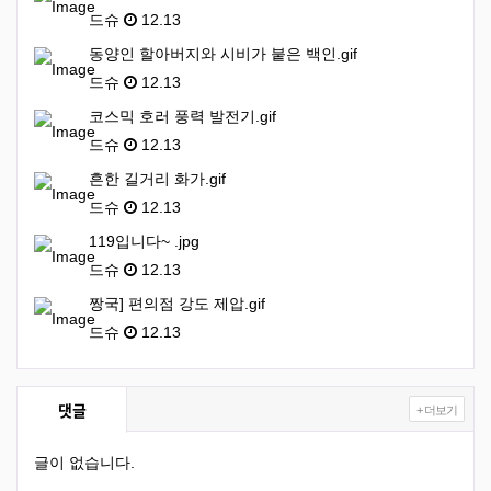
드슈
12.13
동양인 할아버지와 시비가 붙은 백인.gif
드슈
12.13
코스믹 호러 풍력 발전기.gif
드슈
12.13
흔한 길거리 화가.gif
드슈
12.13
119입니다~ .jpg
드슈
12.13
짱국] 편의점 강도 제압.gif
드슈
12.13
댓글
+ 더보기
글이 없습니다.