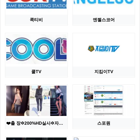
콕티비
엔젤스코어
쿨TV
지킴이TV
❤️출 장✡️200%HD실사✡️자연산↘슬림↗가슴✅실물초…
스포원