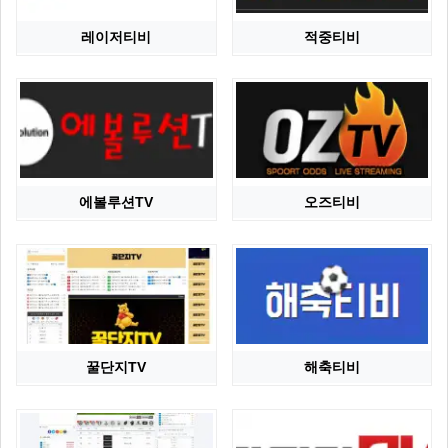
레이저티비
적중티비
에볼루션TV
오즈티비
꿀단지TV
해축티비