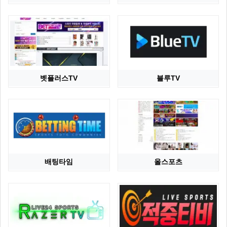
벳플러스TV
블루TV
배팅타임
올스포츠