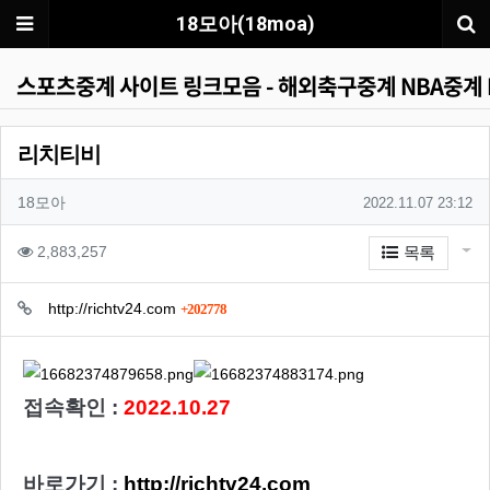
메뉴
18모아(18moa)
스포츠중계 사이트 링크모음 - 해외축구중계 NBA중
리치티비
작성자 정보
작성자
작성일
18모아
2022.11.07 23:12
컨텐츠 정보
게시
조회
2,883,257
목록
관련자료
회 연결
http://richtv24.com
202778
본문
접속확인 :
2022.10.27
바로가기 :
http://richtv24.com