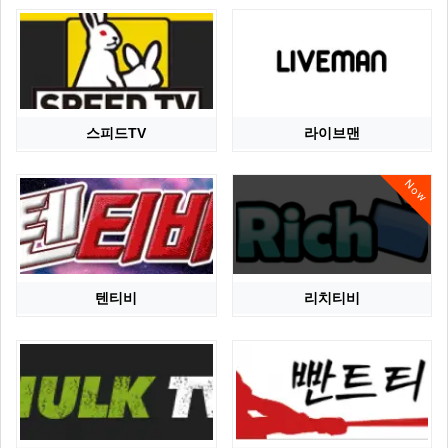
스피드TV
라이브맨
Now
텐티비
리치티비