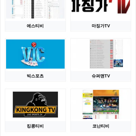
에스티비
마징가TV
빅스포츠
슈퍼맨TV
킹콩티비
코난티비