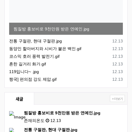
찜질방 홍보비로 9천만원 받은 연예인.jpg
등록일
전통 구절판, 현대 구절판.jpg
12.13
등록일
동양인 할아버지와 시비가 붙은 백인.gif
12.13
등록일
코스믹 호러 풍력 발전기.gif
12.13
등록일
흔한 길거리 화가.gif
12.13
등록일
119입니다~ .jpg
12.13
등록일
짱국] 편의점 강도 제압.gif
12.13
새글
+ 더보기
찜질방 홍보비로 9천만원 받은 연예인.jpg
존재의온도
12.13
전통 구절판, 현대 구절판.jpg