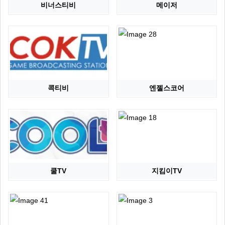
비너스티비
메이저
콕티비
엔젤스코어
쿨TV
지킴이TV