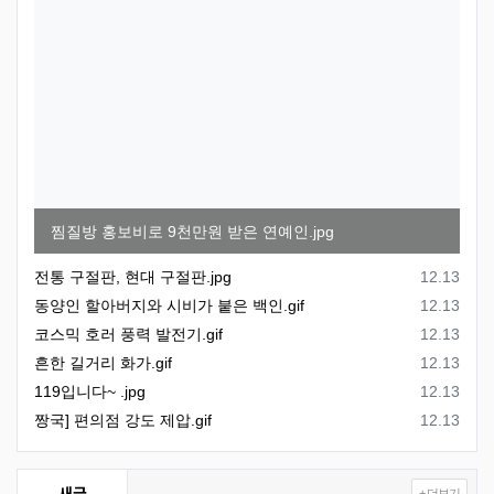
찜질방 홍보비로 9천만원 받은 연예인.jpg
등록일
전통 구절판, 현대 구절판.jpg
12.13
등록일
동양인 할아버지와 시비가 붙은 백인.gif
12.13
등록일
코스믹 호러 풍력 발전기.gif
12.13
등록일
흔한 길거리 화가.gif
12.13
등록일
119입니다~ .jpg
12.13
등록일
짱국] 편의점 강도 제압.gif
12.13
새글
+ 더보기