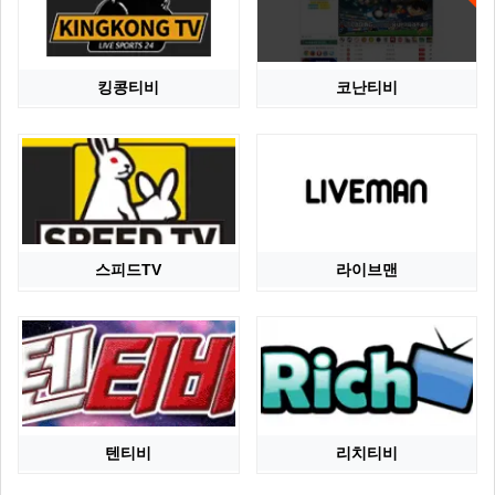
킹콩티비
코난티비
스피드TV
라이브맨
텐티비
리치티비