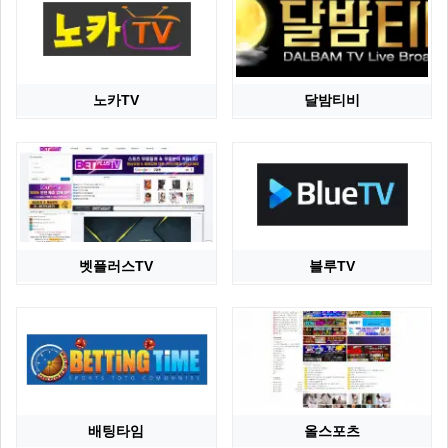
노카TV
달밤티비
벳플러스TV
블루TV
배팅타임
올스포츠