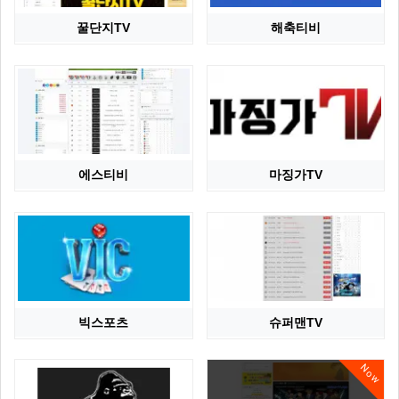
꿀단지TV
해축티비
에스티비
마징가TV
빅스포츠
슈퍼맨TV
Now