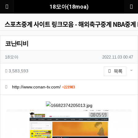
메뉴
18모아(18moa)
스포츠중계 사이트 링크모음 - 해외축구중계 NBA중
코난티비
작성자 정보
작성자
작성일
18모아
2022.11.03 00:47
컨텐츠 정보
게시
조회
3,583,593
목록
관련자료
회 연결
http://www.conan-tv.com/
221983
본문