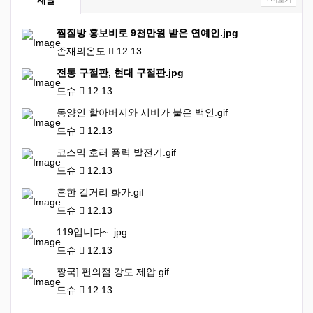
찜질방 홍보비로 9천만원 받은 연예인.jpg
존재의온도
12.13
전통 구절판, 현대 구절판.jpg
드슈
12.13
동양인 할아버지와 시비가 붙은 백인.gif
드슈
12.13
코스믹 호러 풍력 발전기.gif
드슈
12.13
흔한 길거리 화가.gif
드슈
12.13
119입니다~ .jpg
드슈
12.13
짱국] 편의점 강도 제압.gif
드슈
12.13