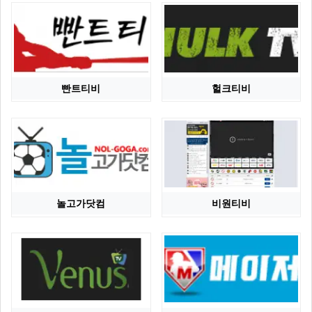
빤트티비
헐크티비
놀고가닷컴
비원티비