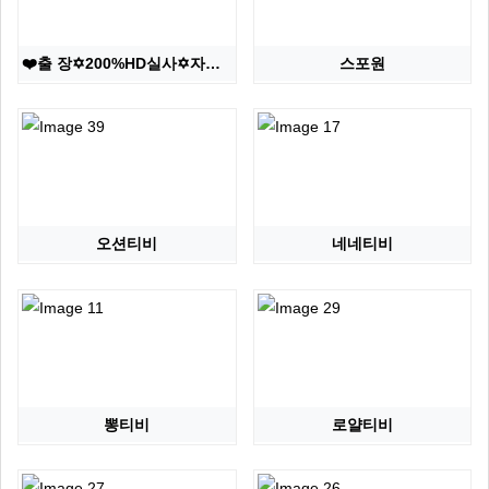
❤️출 장✡️200%HD실사✡️자연산↘슬림↗가슴✅실물초…
스포원
오션티비
네네티비
뽕티비
로얄티비