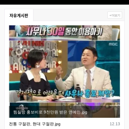
자유게시판
+ 더보기
찜질방 홍보비로 9천만원 받은 연예인.jpg
등록일
전통 구절판, 현대 구절판.jpg
12.13