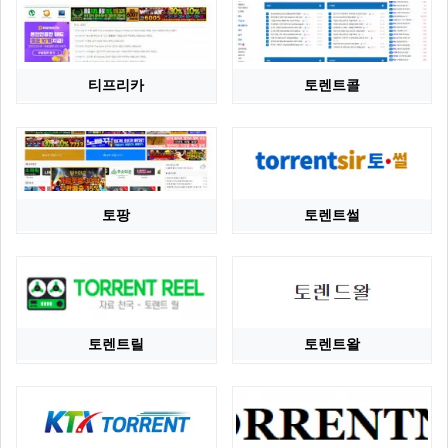
티프리카
토렌트콜
토팡
토렌트썰
토렌트릴
토렌트왈