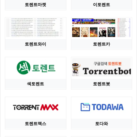
토렌트마켓
이토렌트
토렌트와이
토렌트카
섹토렌트
토렌트봇
토렌트맥스
토다와