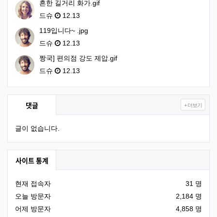
흔한 길거리 화가.gif
드슈
12.13
119입니다~ .jpg
드슈
12.13
짱국] 편의점 강도 제압.gif
드슈
12.13
댓글
+ 더보기
글이 없습니다.
사이트 통계
현재 접속자
31 명
오늘 방문자
2,184 명
어제 방문자
4,858 명