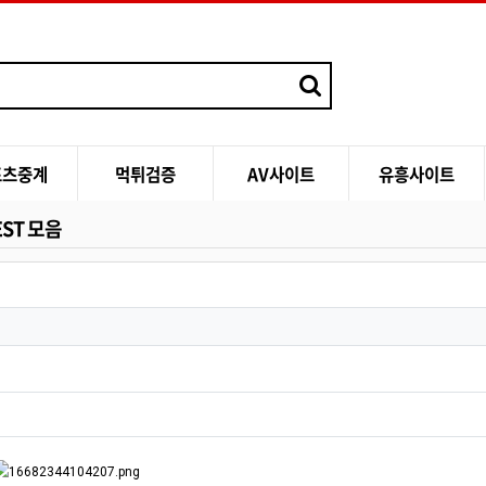
포츠중계
먹튀검증
AV사이트
유흥사이트
ST 모음