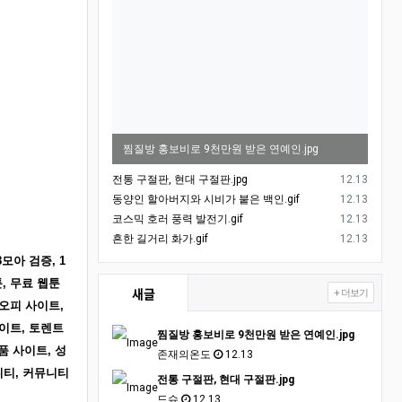
찜질방 홍보비로 9천만원 받은 연예인.jpg
등록일
전통 구절판, 현대 구절판.jpg
12.13
등록일
동양인 할아버지와 시비가 붙은 백인.gif
12.13
등록일
코스믹 호러 풍력 발전기.gif
12.13
등록일
흔한 길거리 화가.gif
12.13
8모아 검증, 1
툰, 무료 웹툰
새글
+ 더보기
 오피 사이트,
사이트, 토렌트
찜질방 홍보비로 9천만원 받은 연예인.jpg
품 사이트, 성
존재의온도
12.13
니티, 커뮤니티
전통 구절판, 현대 구절판.jpg
드슈
12.13