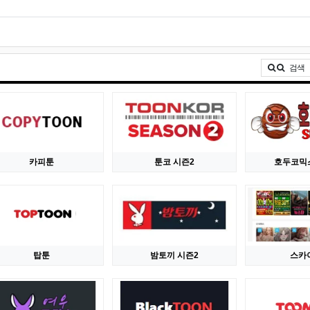
검색
카피툰
툰코 시즌2
호두코믹
탑툰
밤토끼 시즌2
스카