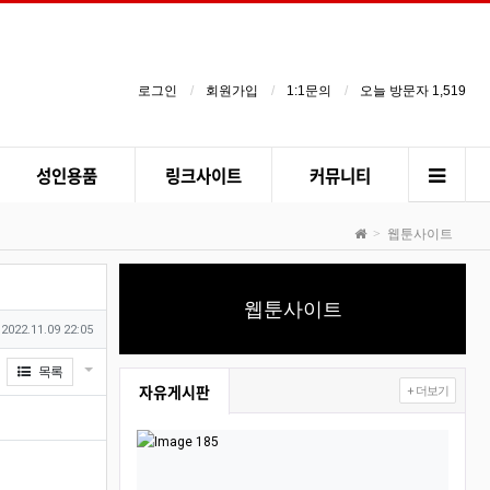
로그인
회원가입
1:1문의
오늘 방문자 1,519
성인용품
링크사이트
커뮤니티
웹툰사이트
웹툰사이트
작성일
2022.11.09 22:05
게시물 옵션
목록
자유게시판
+ 더보기