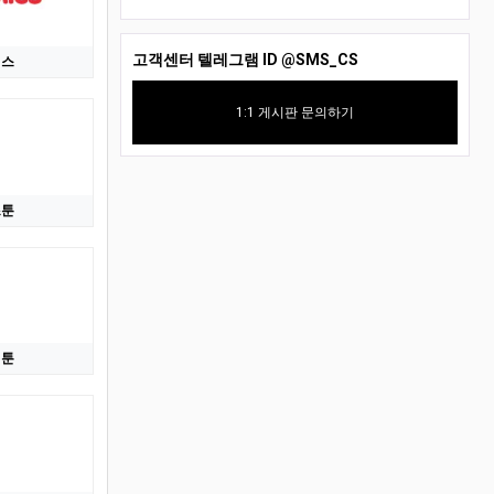
고객센터 텔레그램 ID
@SMS_CS
믹스
1:1 게시판 문의하기
즈툰
일툰