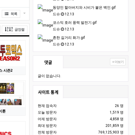
동양인 할아버지와 시비가 붙은 백인.gif
게시물 옵션
목록
드슈
12.13
코스믹 호러 풍력 발전기.gif
게시물 정렬
드슈
12.13
글정렬
흔한 길거리 화가.gif
드슈
12.13
댓글
+ 더보기
스 시즌2
글이 없습니다.
사이트 통계
현재 접속자
26 명
이툰
오늘 방문자
1,519 명
어제 방문자
4,858 명
최대 방문자
201,859 명
전체 방문자
769,125,903 명