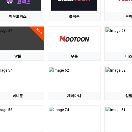
여우코믹스
블랙툰
투
Now
W툰
무툰
버
버니툰
제이마나
일