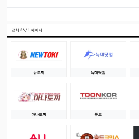
관련자료
전체
36
/ 1 페이지
뉴토끼
늑대닷컴
마나토끼
툰코