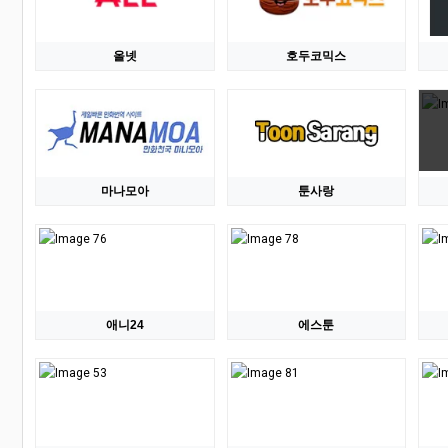
올넷
호두코믹스
마나모아
툰사랑
애니24
에스툰