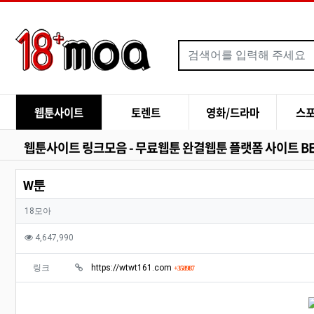
메인 메뉴
웹툰사이트
토렌트
영화/드라마
스
웹툰사이트 링크모음 - 무료웹툰 완결웹툰 플랫폼 사이트 BE
W툰
작성자 정보
작성자
18모아
컨텐츠 정보
조회
4,647,990
관련자료
회 연결
링크
https://wtwt161.com
358987
본문