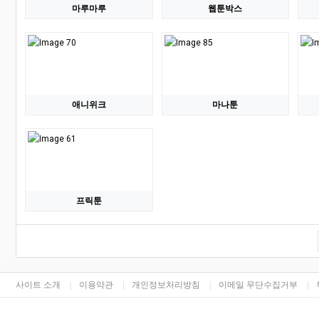
마루마루
웹툰박스
애니위크
마나툰
프릭툰
하단 네비
사이트 소개
이용약관
개인정보처리방침
이메일 무단수집거부
카피라이트