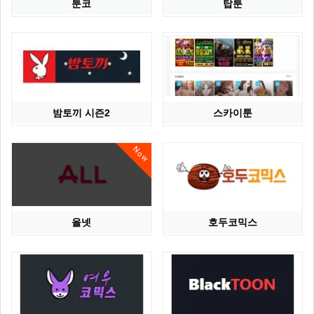
툰코
탑툰
밤토끼 시즌2
스카이툰
Now
올넷
호두코믹스