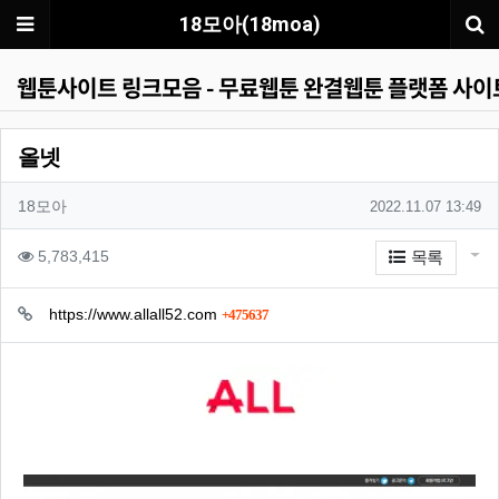
메뉴
18모아(18moa)
웹툰사이트 링크모음 - 무료웹툰 완결웹툰 플랫폼 사이트
올넷
작성자 정보
작성자
작성일
18모아
2022.11.07 13:49
컨텐츠 정보
게시
조회
5,783,415
목록
관련자료
회 연결
https://www.allall52.com
475637
본문