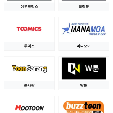
여우코믹스
블랙툰
투믹스
마나모아
툰사랑
W툰