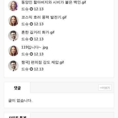
동양인 할아버지와 시비가 붙은 백인.gif
드슈
12.13
코스믹 호러 풍력 발전기.gif
드슈
12.13
흔한 길거리 화가.gif
드슈
12.13
119입니다~ .jpg
드슈
12.13
짱국] 편의점 강도 제압.gif
드슈
12.13
댓글
+ 더보기
글이 없습니다.
사이트 통계