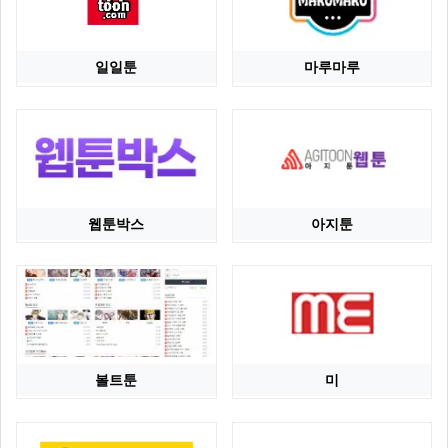
일일툰
마루마루
웹툰박스
아지툰
볼트툰
미