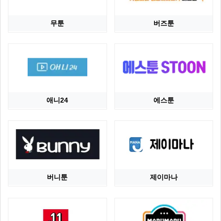
무툰
버즈툰
애니24
에스툰
버니툰
제이마나