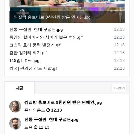
찜질방 홍보비로 9천만원 받은 연예인.jpg
등록일
전통 구절판, 현대 구절판.jpg
12.13
등록일
동양인 할아버지와 시비가 붙은 백인.gif
12.13
등록일
코스믹 호러 풍력 발전기.gif
12.13
등록일
흔한 길거리 화가.gif
12.13
등록일
119입니다~ .jpg
12.13
등록일
짱국] 편의점 강도 제압.gif
12.13
새글
+ 더보기
찜질방 홍보비로 9천만원 받은 연예인.jpg
존재의온도
12.13
전통 구절판, 현대 구절판.jpg
드슈
12.13