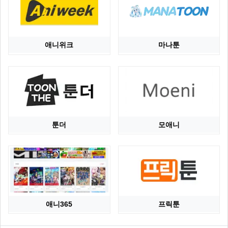
애니위크
마나툰
툰더
모애니
애니365
프릭툰