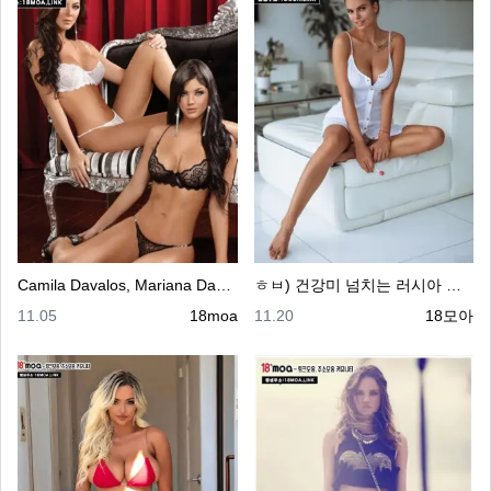
Camila Davalos, Mariana Davalo…
ㅎㅂ) 건강미 넘치는 러시아 모델
등록일
등록자
등록일
등록자
11.05
18moa
11.20
18모아