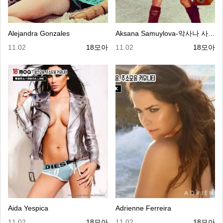
Alejandra Gonzales
Aksana Samuylova-악사나 사무이로바
등록일
등록자
등록일
등록자
11.02
18모아
11.02
18모아
Aida Yespica
Adrienne Ferreira
등록일
등록자
등록일
등록자
11.02
18모아
11.02
18모아