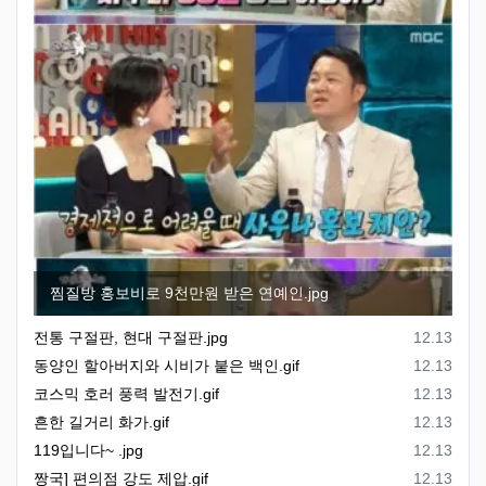
찜질방 홍보비로 9천만원 받은 연예인.jpg
등록일
전통 구절판, 현대 구절판.jpg
12.13
등록일
동양인 할아버지와 시비가 붙은 백인.gif
12.13
등록일
코스믹 호러 풍력 발전기.gif
12.13
등록일
흔한 길거리 화가.gif
12.13
등록일
119입니다~ .jpg
12.13
등록일
짱국] 편의점 강도 제압.gif
12.13