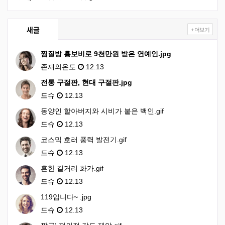
새글
+ 더보기
찜질방 홍보비로 9천만원 받은 연예인.jpg
존재의온도
12.13
전통 구절판, 현대 구절판.jpg
드슈
12.13
동양인 할아버지와 시비가 붙은 백인.gif
드슈
12.13
코스믹 호러 풍력 발전기.gif
드슈
12.13
흔한 길거리 화가.gif
드슈
12.13
119입니다~ .jpg
드슈
12.13