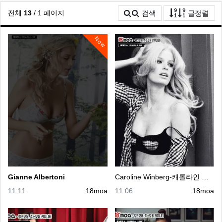
게시
전체
13
/ 1 페이지
검색
글정렬
Now
Gianne Albertoni
Caroline Winberg-캐롤라인 윈버그
등록일
등록자
등록일
등록자
11.11
18moa
11.06
18moa