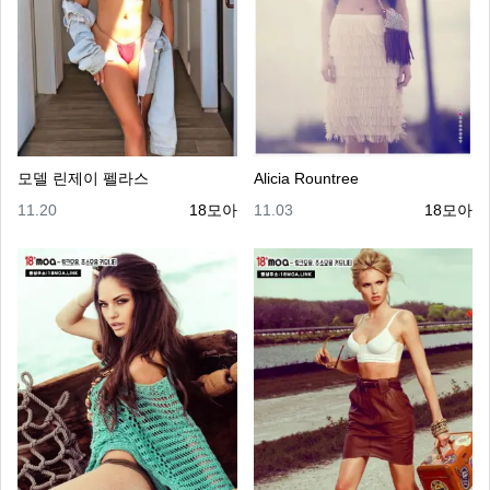
모델 린제이 펠라스
Alicia Rountree
등록일
등록자
등록일
등록자
11.20
18모아
11.03
18모아