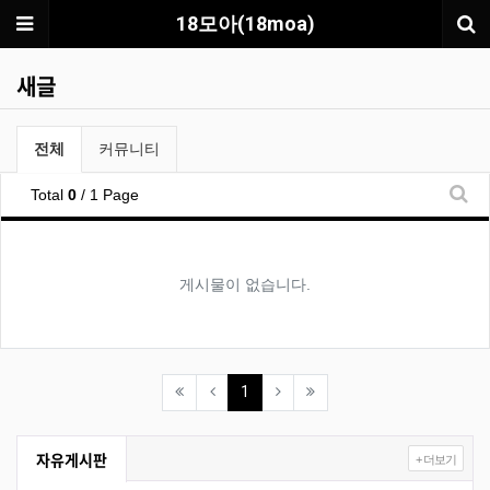
메뉴
18모아(18moa)
새글
전체게시물 그룹 목록
전체
커뮤니티
Total
0
/ 1 Page
새글
게시물이 없습니다.
(current)
1
자유게시판
+ 더보기