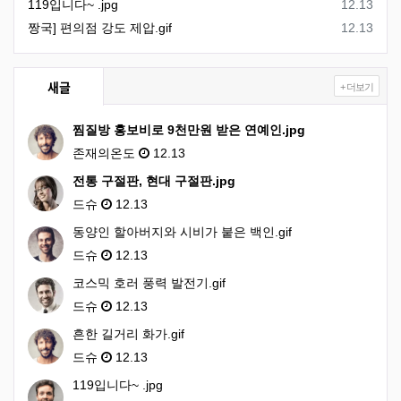
등록일
119입니다~ .jpg
12.13
등록일
짱국] 편의점 강도 제압.gif
12.13
새글
+ 더보기
찜질방 홍보비로 9천만원 받은 연예인.jpg
존재의온도
12.13
전통 구절판, 현대 구절판.jpg
드슈
12.13
동양인 할아버지와 시비가 붙은 백인.gif
드슈
12.13
코스믹 호러 풍력 발전기.gif
드슈
12.13
흔한 길거리 화가.gif
드슈
12.13
119입니다~ .jpg