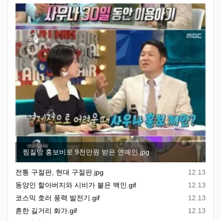
찜질방 홍보비로 9천만원 받은 연예인.jpg
등록일
전통 구절판, 현대 구절판.jpg
12.13
등록일
동양인 할아버지와 시비가 붙은 백인.gif
12.13
등록일
코스믹 호러 풍력 발전기.gif
12.13
등록일
흔한 길거리 화가.gif
12.13