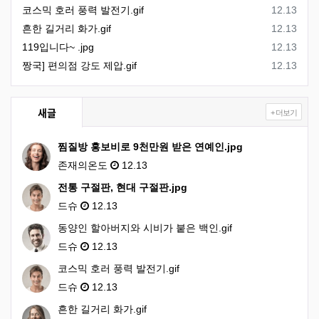
등록일
코스믹 호러 풍력 발전기.gif
12.13
등록일
흔한 길거리 화가.gif
12.13
등록일
119입니다~ .jpg
12.13
등록일
짱국] 편의점 강도 제압.gif
12.13
새글
+ 더보기
찜질방 홍보비로 9천만원 받은 연예인.jpg
존재의온도
12.13
전통 구절판, 현대 구절판.jpg
드슈
12.13
동양인 할아버지와 시비가 붙은 백인.gif
드슈
12.13
코스믹 호러 풍력 발전기.gif
드슈
12.13
흔한 길거리 화가.gif