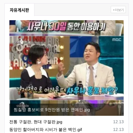
자유게시판
+ 더보기
찜질방 홍보비로 9천만원 받은 연예인.jpg
등록일
전통 구절판, 현대 구절판.jpg
12.13
등록일
동양인 할아버지와 시비가 붙은 백인.gif
12.13